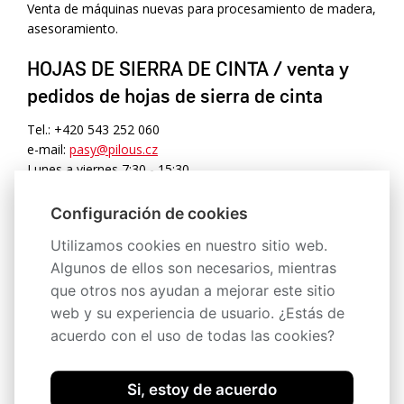
Venta de máquinas nuevas para procesamiento de madera,
asesoramiento.
HOJAS DE SIERRA DE CINTA / venta y
pedidos de hojas de sierra de cinta
Tel.: +420 543 252 060
e-mail:
pasy@pilous.cz
Lunes a viernes 7:30 - 15:30
SERVICIO DE SIERRAS PARA METAL Y
Configuración de cookies
MADERA / repuestos para máquinas
Utilizamos cookies en nuestro sitio web.
CTR y ARG, consultas
Algunos de ellos son necesarios, mientras
que otros nos ayudan a mejorar este sitio
Tel.: +420 517 577 951, +420 733 557 087
web y su experiencia de usuario. ¿Estás de
acuerdo con el uso de todas las cookies?
e-mail:
servis@pilous.cz
Lunes a viernes 6:00 - 14:30
Si, estoy de acuerdo