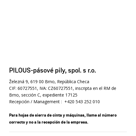
PILOUS-pásové pily, spol. s r.o.
Železná 9, 619 00 Brno, República Checa
CIF: 60727551, IVA: CZ60727551, inscripta en el RM de
Brno, sección C, expediente 17125
Recepción / Management : +420 543 252 010
Para hojas de sierra de cinta y máquinas, llame al número
correcto y no a la recepción de la empresa.