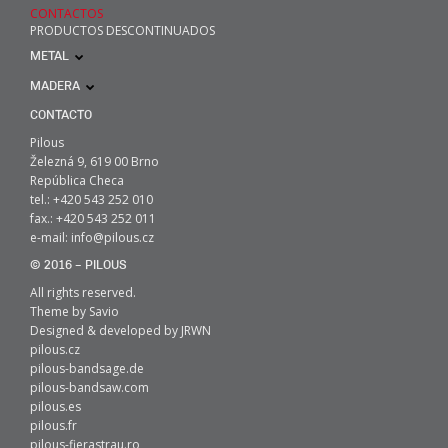
CONTACTOS
PRODUCTOS DESCONTINUADOS
METAL
MADERA
CONTACTO
Pilous
Železná 9, 619 00 Brno
República Checa
tel.: +420 543 252 010
fax.: +420 543 252 011
e-mail:
info@pilous.cz
© 2016 – PILOUS
All rights reserved.
Theme by
Savio
Designed & developed by
JRWN
pilous.cz
pilous-bandsage.de
pilous-bandsaw.com
pilous.es
pilous.fr
pilous-fierastrau.ro