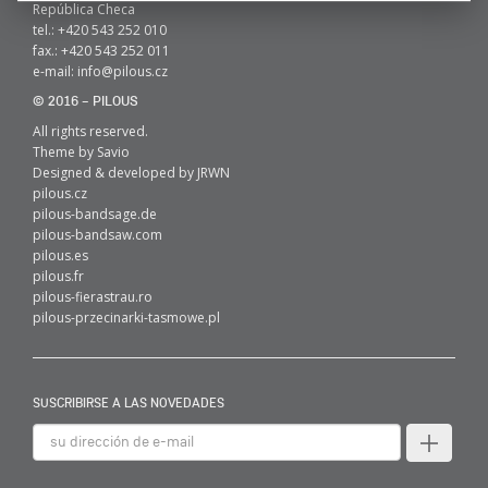
República Checa
tel.: +420 543 252 010
fax.: +420 543 252 011
e-mail:
info@pilous.cz
© 2016 – PILOUS
All rights reserved.
Theme by
Savio
Designed & developed by
JRWN
pilous.cz
pilous-bandsage.de
pilous-bandsaw.com
pilous.es
pilous.fr
pilous-fierastrau.ro
pilous-przecinarki-tasmowe.pl
SUSCRIBIRSE A LAS NOVEDADES