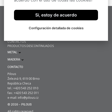
acuerdo con el uso de todas las cookies?
Si, estoy de acuerdo
HOME
METAL
MADERA
Configuración detallada de cookies
NOVEDADES
SOBRE NOSOTROS
CONTACTOS
PRODUCTOS DESCONTINUADOS
METAL
MADERA
CONTACTO
Pilous
Železná 9, 619 00 Brno
República Checa
tel.: +420 543 252 010
fax.: +420 543 252 011
e-mail:
info@pilous.cz
© 2016 – PILOUS
All rights reserved.