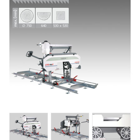
∅ 750
640
530 x 530