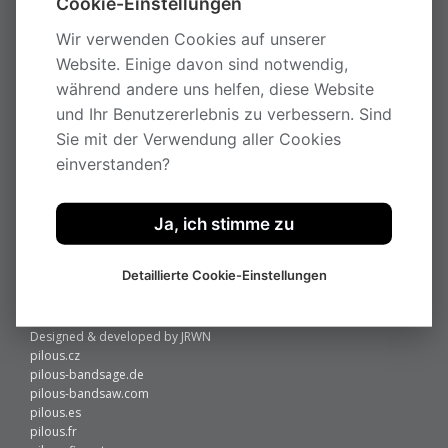
UNTERNEHMEN
Cookie-Einstellungen
KONTAKTE
Wir verwenden Cookies auf unserer
AUSLAUFPRODUKTE
Website. Einige davon sind notwendig,
METAL
während andere uns helfen, diese Website
HOLZ
und Ihr Benutzererlebnis zu verbessern. Sind
KONTAKT
Sie mit der Verwendung aller Cookies
Pilous
einverstanden?
Železná 9, 619 00 Brno
Tschechische Republik
Tel..: +420 543 252 010
Ja, ich stimme zu
Fax.: +420 543 252 011
e-mail:
info@pilous.cz
© 2016 – PILOUS
Detaillierte Cookie-Einstellungen
All rights reserved.
Theme by
Savio
Designed & developed by
JRWN
pilous.cz
pilous-bandsage.de
pilous-bandsaw.com
pilous.es
pilous.fr