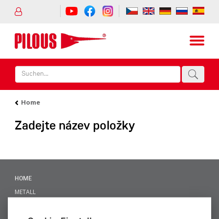
Home
Zadejte název položky
HOME
METALL
HOLZ
NEWS