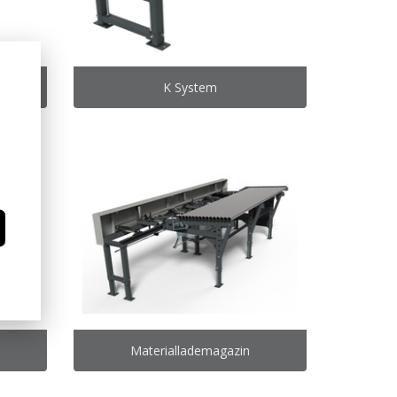
K System
Materiallademagazin