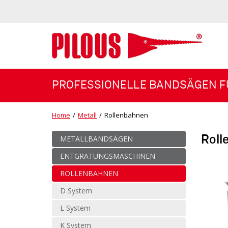
PROFESSIONELLE BANDSÄGEN F
Home
/
Metall
/
Rollenbahnen
Roll
METALLBANDSÄGEN
ENTGRATUNGSMASCHINEN
ROLLENBAHNEN
D System
L System
K System