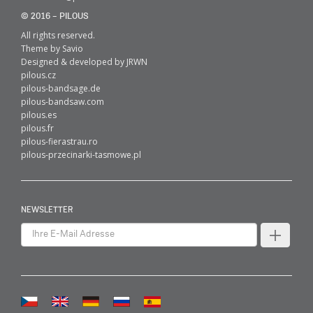
© 2016 – PILOUS
All rights reserved.
Theme by
Savio
Designed & developed by
JRWN
pilous.cz
pilous-bandsage.de
pilous-bandsaw.com
pilous.es
pilous.fr
pilous-fierastrau.ro
pilous-przecinarki-tasmowe.pl
NEWSLETTER