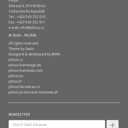
Pilous
Železná 9, 619 00 Brno
Tschechische Republik
Tel..: +420 543 252 010
Fax.: +420 543 252 011
e-mail:
info@pilous.cz
© 2016 – PILOUS
All rights reserved.
Theme by
Savio
Designed & developed by
JRWN
pilous.cz
pilous-bandsage.de
pilous-bandsaw.com
pilous.es
pilous.fr
pilous-fierastrau.ro
pilous-przecinarki-tasmowe.pl
NEWSLETTER