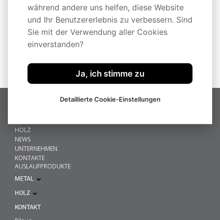
während andere uns helfen, diese Website
und Ihr Benutzererlebnis zu verbessern. Sind
Sie mit der Verwendung aller Cookies
Technische Informationen
einverstanden?
Ja, ich stimme zu
Detaillierte Cookie-Einstellungen
HOME
METALL
HOLZ
NEWS
UNTERNEHMEN
KONTAKTE
AUSLAUFPRODUKTE
METAL
HOLZ
KONTAKT