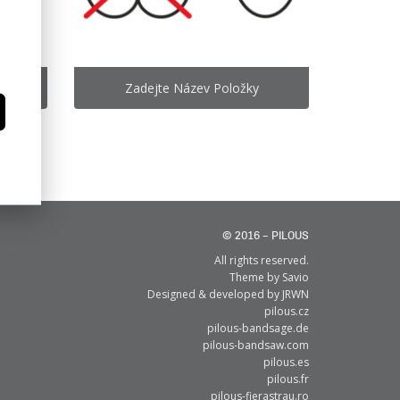
Zadejte Název Položky
© 2016 – PILOUS
All rights reserved.
Theme by
Savio
Designed & developed by
JRWN
pilous.cz
pilous-bandsage.de
pilous-bandsaw.com
pilous.es
pilous.fr
pilous-fierastrau.ro