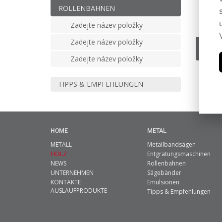
ROLLENBAHNEN
Zadejte název položky
Zadejte název položky
Zadejte název položky
TIPPS & EMPFEHLUNGEN
HOME
METAL
METALL
Metallbandsägen
HOLZ
Entgratungsmaschinen
NEWS
Rollenbahnen
UNTERNEHMEN
Sägebänder
KONTAKTE
Emulsionen
AUSLAUFPRODUKTE
Tipps & Empfehlungen