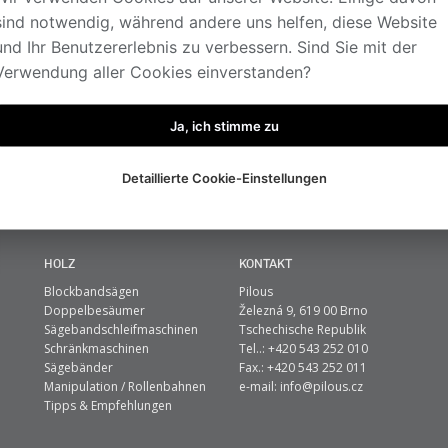
sind notwendig, während andere uns helfen, diese Website
und Ihr Benutzererlebnis zu verbessern. Sind Sie mit der
Verwendung aller Cookies einverstanden?
Zadejte Název Položky
Zadejte Název Položky
Ja, ich stimme zu
Detaillierte Cookie-Einstellungen
HOLZ
KONTAKT
Blockbandsägen
Pilous
Doppelbesäumer
Železná 9, 619 00 Brno
Sägebandschleifmaschinen
Tschechische Republik
Schränkmaschinen
Tel..: +420 543 252 010
Sägebänder
Fax.: +420 543 252 011
Manipulation / Rollenbahnen
e-mail:
info@pilous.cz
Tipps & Empfehlungen