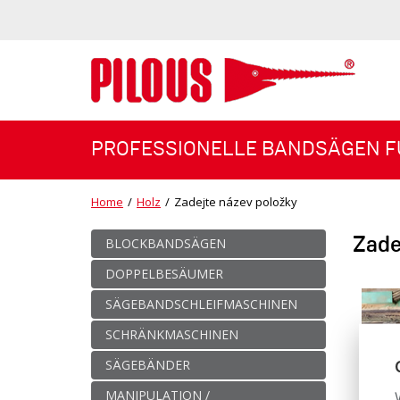
PROFESSIONELLE BANDSÄGEN F
Home
/
Holz
/
Zadejte název položky
Zade
BLOCKBANDSÄGEN
DOPPELBESÄUMER
SÄGEBANDSCHLEIFMASCHINEN
SCHRÄNKMASCHINEN
SÄGEBÄNDER
MANIPULATION /