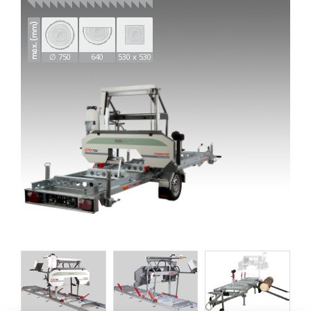
∅ 750
640
530 x 530