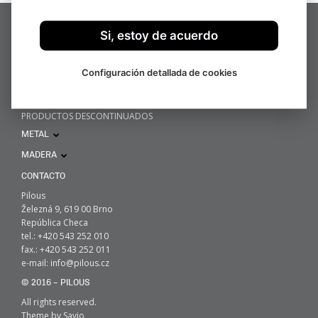
HOME
Si, estoy de acuerdo
METAL
MADERA
Configuración detallada de cookies
NOVEDADES
SOBRE NOSOTROS
CONTACTOS
PRODUCTOS DESCONTINUADOS
METAL
MADERA
CONTACTO
Pilous
Železná 9, 619 00 Brno
República Checa
tel.: +420 543 252 010
fax.: +420 543 252 011
e-mail:
info@pilous.cz
© 2016 – PILOUS
All rights reserved.
Theme by
Savio