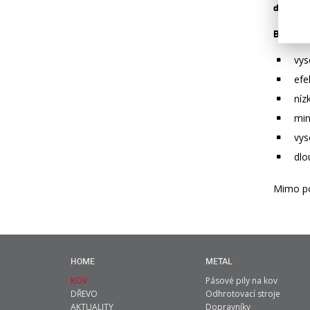
dosažení
Balení
5 
vys
efe
níz
min
vys
dlo
Mimo po
HOME
METAL
KOV
Pásové pily na kov
DŘEVO
Odhrotovací stroje
AKTUALITY
Dopravníky