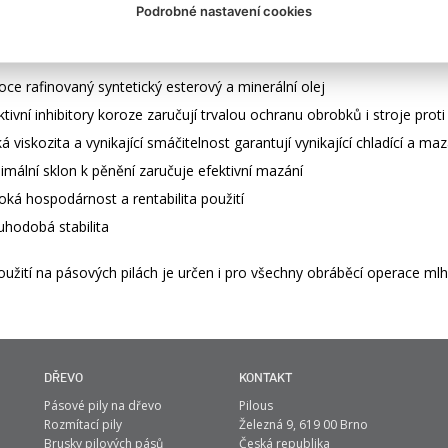
Podrobné nastavení cookies
 unikátních mazacích a chladících vlastností během obráběcího procesu.
litrů. Používá se neředěný.
oce rafinovaný syntetický esterový a minerální olej
ktivní inhibitory koroze zaručují trvalou ochranu obrobků i stroje proti
ká viskozita a vynikající smáčitelnost garantují vynikající chladící a ma
imální sklon k pěnění zaručuje efektivní mazání
oká hospodárnost a rentabilita použití
uhodobá stabilita
užití na pásových pilách je určen i pro všechny obráběcí operace ml
DŘEVO
KONTAKT
Pásové pily na dřevo
Pilous
Rozmítací pily
Železná 9, 619 00 Brno
Brusky pilových pásů
Česká republika