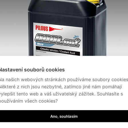
Nastavení souborů cookies
Na našich webových stránkách používáme soubory cookies
Některé z nich jsou nezbytné, zatímco jiné nám pomáhají
vylepšit tento web a váš uživatelský zážitek. Souhlasíte s
používáním všech cookies?
s
Ano, souhlasím
Micro – unikátní polosyntetický řezný olej pro operace minimálního mazá
oce rafinovaný syntetický esterový olej a efektivní vysokotlaké a protiodě