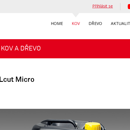
Přihlásit se
HOME
KOV
DŘEVO
AKTUALI
 KOV A DŘEVO
cut Micro