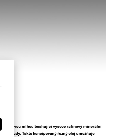
.
ní olejovou mlhou bsahující vysoce rafinový minerální
rové přísady. Takto koncipovaný řezný olej umožňuje