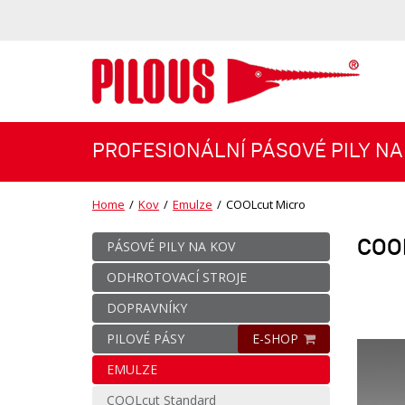
PROFESIONÁLNÍ PÁSOVÉ PILY NA
Home
/
Kov
/
Emulze
/
COOLcut Micro
COOL
PÁSOVÉ PILY NA KOV
ODHROTOVACÍ STROJE
DOPRAVNÍKY
PILOVÉ PÁSY
E-SHOP
EMULZE
COOLcut Standard