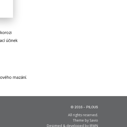
 korozi
zací účinek
hového mazání.
© 2016 – PILOUS
All rights reserved.
Theme by
Savio
Designed & developed by
JRWN