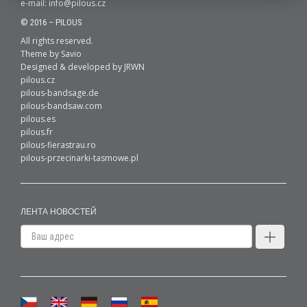
e-mail:
info@pilous.cz
© 2016 – PILOUS
All rights reserved.
Theme by
Savio
Designed & developed by
JRWN
pilous.cz
pilous-bandsage.de
pilous-bandsaw.com
pilous.es
pilous.fr
pilous-fierastrau.ro
pilous-przecinarki-tasmowe.pl
ЛЕНТА НОВОСТЕЙ