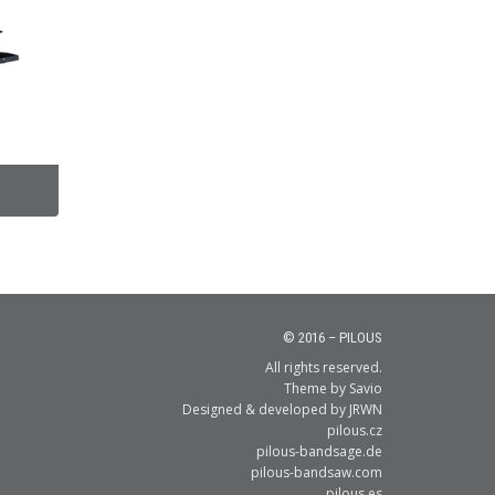
© 2016 – PILOUS
All rights reserved.
Theme by
Savio
Designed & developed by
JRWN
pilous.cz
pilous-bandsage.de
pilous-bandsaw.com
pilous.es