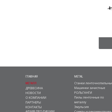
ГЛАВНАЯ
METAL
Станки ленточнопильны
МЕТАЛЛ
Машинки зачистные
ДРЕВЕСИНА
РОЛЬГАНГИ
НОВОСТИ
Пилы ленточные по
О КОМПАНИИ
металлу
ПАРТНЕРЫ
Эмульсия
КОНТАКТЫ
АРХИВ ПРОДУКЦИИ
Советы и рекомендации