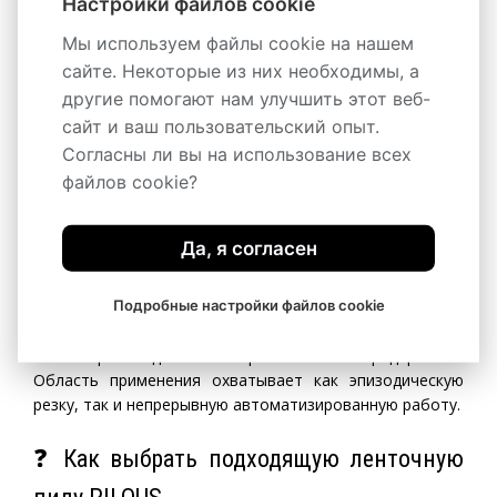
Настройки файлов cookie
конструкцией, надежной работой и широким
ассортиментом
,
и
ручных
полуавтоматических
полностью
Мы используем файлы cookie на нашем
пил для мастерских и промышленного
автоматических
сайте. Некоторые из них необходимы, а
производства.
другие помогают нам улучшить этот веб-
сайт и ваш пользовательский опыт.
❓ Предлагает ли PILOUS пилы для
Согласны ли вы на использование всех
небольших мастерских и
файлов cookie?
промышленного производства
Да, я согласен
Ассортимент включает
,
,
ручные
гравитационные
и
гидравлические полуавтоматические
полностью
, подходящие для небольших
Подробные настройки файлов cookie
автоматические CNC‑пилы
мастерских, стальных сервисных центров и
высокопроизводительных промышленных предприятий.
Область применения охватывает как эпизодическую
резку, так и непрерывную автоматизированную работу.
❓ Как выбрать подходящую ленточную