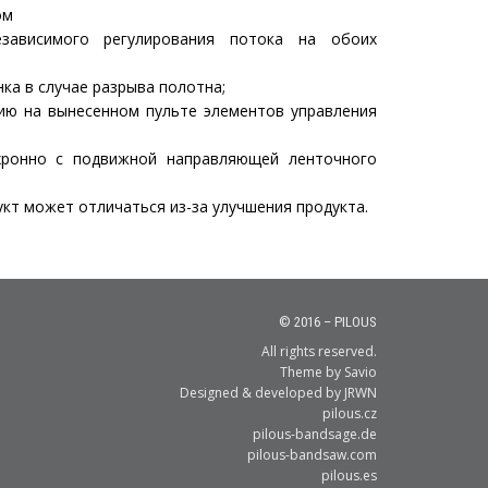
ом
зависимого регулирования потока на обоих
ка в случае разрыва полотна;
ию на вынесенном пульте элементов управления
хронно с подвижной направляющей ленточного
кт может отличаться из-за улучшения продукта.
© 2016 – PILOUS
All rights reserved.
Theme by
Savio
Designed & developed by
JRWN
pilous.cz
pilous-bandsage.de
pilous-bandsaw.com
pilous.es