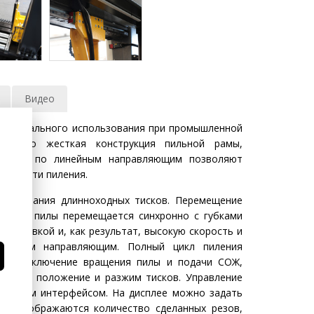
Видео
ниверсального использования при промышленной
новенно жесткая конструкция пильной рамы,
ющейся по линейным направляющим позволяют
точности пиления.
ользования длинноходных тисков. Перемещение
яющая пилы перемещается синхронно с губками
аготовкой и, как результат, высокую скорость и
инейным направляющим. Полный цикл пиления
иала, включение вращения пилы и подачи СОЖ,
ваемое положение и разжим тисков. Управление
итивным интерфейсом. На дисплее можно задать
ем отображаются количество сделанных резов,