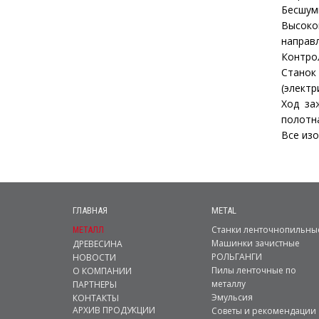
Бесшум
Высоко
направ
Контрол
Станок
(электр
Ход за
полотн
Все изо
ГЛАВНАЯ
METAL
Станки ленточнопильны
МЕТАЛЛ
Машинки зачистные
ДРЕВЕСИНА
РОЛЬГАНГИ
НОВОСТИ
Пилы ленточные по
О КОМПАНИИ
металлу
ПАРТНЕРЫ
Эмульсия
КОНТАКТЫ
АРХИВ ПРОДУКЦИИ
Советы и рекомендации