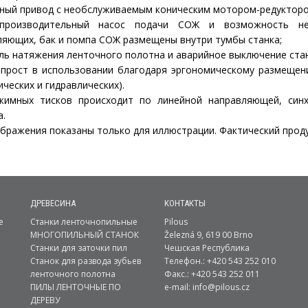
ный привод с необслуживаемым коническим мотором-редуктор
производительный насос подачи СОЖ и возможность не
ляющих, бак и помпа СОЖ размещены внутри тумбы станка;
ь натяжения ленточного полотна и аварийное выключение стан
 прост в использовании благодаря эргономическому размещен
ических и гидравлических).
жимных тисков происходит по линейной направляющей, син
а.
бражения показаны только для иллюстрации. Фактический проду
ДРЕВЕСИНА
КОНТАКТЫ
е
Станки ленточнопильные
Pilous
МНОГОПИЛЬНЫЙ СТАНОК
Železná 9, 619 00 Brno
Станки для заточки пил
Чешская Республика
Станок для развода зубьев
Телефон.: +420 543 252 010
ленточного полотна
Факс.: +420 543 252 011
ПИЛЫ ЛЕНТОЧНЫЕ ПО
e-mail:
info@pilous.cz
ДЕРЕВУ