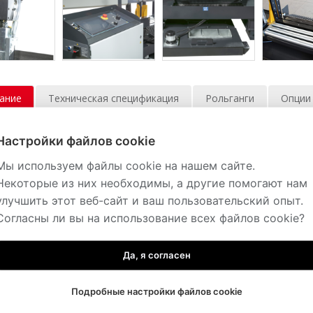
ание
Техническая спецификация
Рольганги
Опции
 двухколонный полуавтоматический станок, разработан для у
Настройки файлов cookie
материалов в условиях серийного производства. Необык
вленной на массивном двухколонном каркасе, и перемеща
Мы используем файлы cookie на нашем сайте.
 превосходной жесткости всей системы в целом и выдающейся 
Некоторые из них необходимы, а другие помогают нам
улучшить этот веб-сайт и ваш пользовательский опыт.
льный зажим заготовки при пилении реализован за счет исп
 происходит по линейным направляющим. Подвижная направл
Согласны ли вы на использование всех файлов cookie?
 что обеспечивает минимальный зазор между направляющей и з
ть пропила. Перемещение блока также происходит по л
Да, я согласен
ается при нажатии одной кнопки – происходит зажим матер
а, выключения пилы и СОЖ, подъем рамы в исходное настраи
м происходит с помощью сенсорного дисплея с простым инту
Подробные настройки файлов cookie
 подъема рамы, в зависимости от размеров заготовок, на н