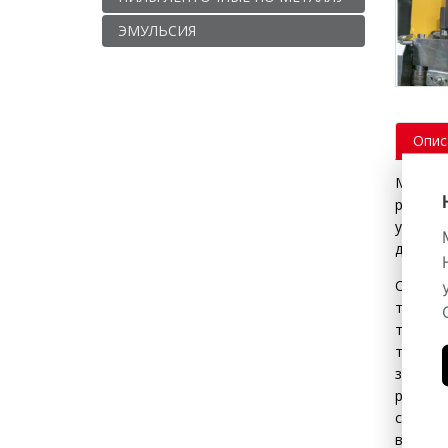
ЭМУЛЬСИЯ
Опис
Мощный
резке 
устано
достичь
Оптима
тисков
тисков,
точнос
запуск
распил
станко
высоту