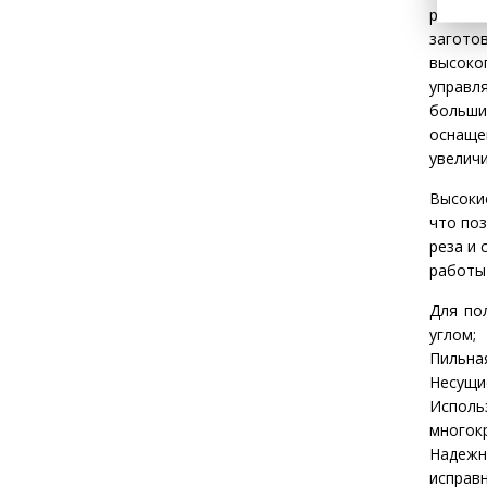
режимы 
загото
высоко
управл
больши
оснаще
увеличи
Высоки
что поз
реза и 
работы 
Для по
углом;
Пильна
Несущие
Исполь
многокр
Надежн
исправ