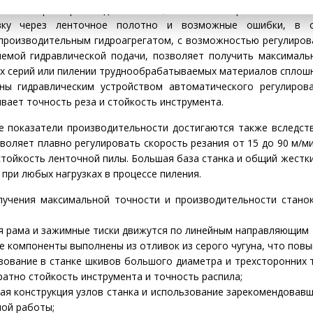
на которых происходит пиление, такие как скорость в м/мин и
вку через ленточное полотно и возможные ошибки, в с
производительным гидроагрегатом, с возможностью регулирован
яемой гидравлической подачи, позволяет получить максималь
х серий или пилении труднообрабатываемых материалов сплошн
ны гидравлическим устройством автоматического регулирова
вает точность реза и стойкость инструмента.
е показатели производительности достигаются также вследст
воляет плавно регулировать скорость резания от 15 до 90 м/м
стойкость ленточной пилы. Большая база станка и общий жест
при любых нагрузках в процессе пиления.
лучения максимальной точности и производительности стано
я рама и зажимные тиски движутся по линейным направляющим
 компоненты выполнены из отливок из серого чугуна, что повы
зование в станке шкивов большого диаметра и трехсторонних
атно стойкость инструмента и точность распила;
ая конструкция узлов станка и использование зарекомендовавш
ной работы;