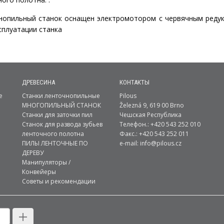
нопильный станок оснащен электромотором с червячным редукт
сплуатации станка
ДРЕВЕСИНА
КОНТАКТЫ
е
Станки ленточнопильные
Pilous
МНОГОПИЛЬНЫЙ СТАНОК
Železná 9, 619 00 Brno
Станки для заточки пил
Чешская Республика
Станок для развода зубьев
Телефон.: +420 543 252 010
ленточного полотна
Факс.: +420 543 252 011
ПИЛЫ ЛЕНТОЧНЫЕ ПО
e-mail:
info@pilous.cz
ДЕРЕВУ
Манипуляторы /
Конвейеры
Советы и рекомендации