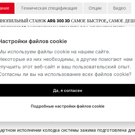
ание
Техническая спецификация
Опции
Видео
НОПИЛЬНЫЙ СТАНОК ARG 300 3D САМОЕ БЫСТРОЕ, САМОЕ Д
ЗДЕЛЕНИЯ 3D ЗАГОТОВКИ ЧАСТИ МЕТАЛЛА ОТ ПОСТОМЕНТА.​
есткий ленточнопильный станок 2-колонного типа обеспечива
Настройки файлов cookie
нта от постамента. Точность резания составляет 0,1 мм во все
Мы используем файлы cookie на нашем сайте.
льная, регулируемая система зажима основной плиты гаранти
Некоторые из них необходимы, а другие помогают нам
ым механизмом с упорами. Это позволяет простое и быстро
улучшить этот веб-сайт и ваш пользовательский опыт.
нии и простое опрокидывание в вертикальное рабочее положен
Согласны ли вы на использование всех файлов cookie?
ку реза с минимальными припусками и тем самым экономию мат
ожно настроить очень легко вручную, маховиком.
Да, я согласен
альный размер основной плиты 300 х 300 мм, шаги и диам
аниям.
Подробные настройки файлов cookie
 регулируемая колодка системы зажима позволяет уст
ностью механической перестановки вплоть до диапазона 0-70 м
дартном исполнении колодка системы зажима подготовлена для