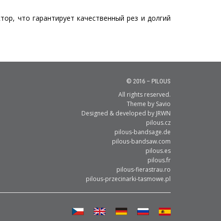
ор, что гарантирует качественный рез и долгий
© 2016 – PILOUS
All rights reserved.
Theme by
Savio
Designed & developed by
JRWN
pilous.cz
pilous-bandsage.de
pilous-bandsaw.com
pilous.es
pilous.fr
pilous-fierastrau.ro
pilous-przecinarki-tasmowe.pl