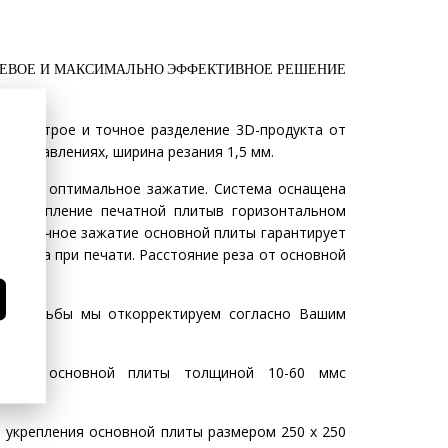
ЕШЕВОЕ И МАКСИМАЛЬНО ЭФФЕКТИВНОЕ РЕШЕНИЕ
ет быстрое и точное разделение 3D-продукта от
х направлениях, ширина резания 1,5 мм.
рует ее оптимальное зажатие. Система оснащена
е укрепление печатной плитыв горизонтальном
ие. Точное зажатие основной плиты гарантирует
ериала при печати. Расстояние реза от основной
етр резьбы мы откорректируем согласно Вашим
ановку основной плиты толщиной 10-60 ммс
м.
 укрепления основной плиты размером 250 х 250