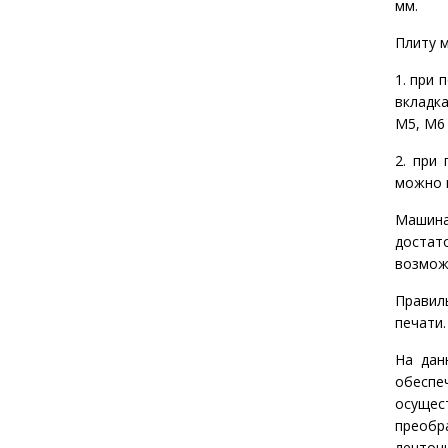
мм.
Плиту 
1. при
вкладк
M5, M6 
2. при
можно 
Машина
достат
возмож
Правил
печати.
На дан
обеспе
осуще
преобр
ленточн