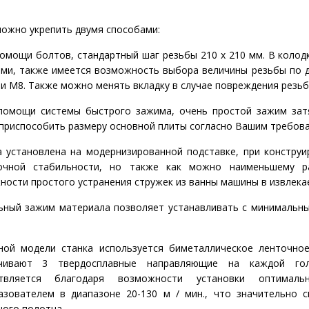
можно укрепить двумя способами:
 помощи болтов, стандартный шаг резьбы 210 х 210 мм. В коло
ами, также имеется возможность выбора величины резьбы по д
и M8. Также можно менять вкладку в случае повреждения резьб
 помощи системы быстрого зажима, очень простой зажим зат
приспособить размеру основной плиты согласно Вашим требова
 установлена на модернизированной подставке, при конструи
очной стабильности, но также как можно наименьшему р
ности простого устранения стружек из ванны машины в извлека
ьный зажим материала позволяет устанавливать с минимальны
ной модели станка используется биметаллическое ленточное
чивают 3 твердосплавные направляющие на каждой гол
ствляется благодаря возможности установки оптимал
азователем в диапазоне 20-130 м / мин., что значительно 
ого полотна. .