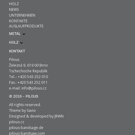
HOLZ
NEWS
UNTERNEHMEN
KONTAKTE
AUSLAUFPRODUKTE
METAL
HOLZ
KONTAKT
Pilous
Železná 9, 619 00 Brno
Tschechische Republik
Tel..: +420 543 252 010
Fax.: +420 543 252 011
e-mail:
info@pilous.cz
© 2016 – PILOUS
All rights reserved.
Theme by
Savio
Designed & developed by
JRWN
pilous.cz
pilous-bandsage.de
pilous-bandsaw.com