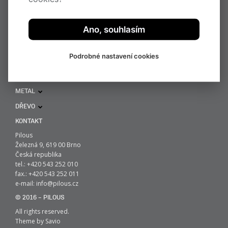
HOME
KOV
Ano, souhlasím
DŘEVO
AKTUALITY
O SPOLEČNOSTI
Podrobné nastavení cookies
KONTAKT
E-SHOP
PRODUKTY VYŘAZENÉ Z PRODUKCE
METAL
DŘEVO
KONTAKT
Pilous
Železná 9, 619 00 Brno
Česká republika
tel.: +420 543 252 010
fax.: +420 543 252 011
e-mail:
info@pilous.cz
© 2016 – PILOUS
All rights reserved.
Theme by
Savio