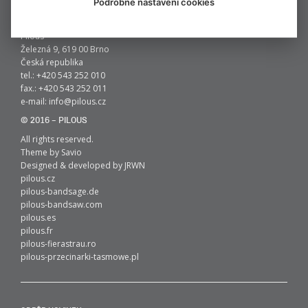
Podrobné nastavení cookies
KONTAKT
Pilous
Železná 9, 619 00 Brno
Česká republika
tel.: +420 543 252 010
fax.: +420 543 252 011
e-mail:
info@pilous.cz
© 2016 – PILOUS
All rights reserved.
Theme by
Savio
Designed & developed by
JRWN
pilous.cz
pilous-bandsage.de
pilous-bandsaw.com
pilous.es
pilous.fr
pilous-fierastrau.ro
pilous-przecinarki-tasmowe.pl