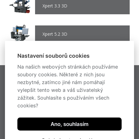
Xpert 3.3 3D
Xpert 5.2 3D
Nastavení souborů cookies
Na našich webových stránkách používáme
soubory cookies. Některé z nich jsou
HOME
nezbytné, zatímco jiné nám pomáhají
KOV
vylepšit tento web a váš uživatelský
DŘEVO
zážitek. Souhlasíte s používáním všech
AKTUALITY
O SPOLEČNOSTI
cookies?
KONTAKT
E-SHOP
PRODUKTY VYŘAZENÉ Z PRODUKCE
Ano, souhlasím
METAL
DŘEVO