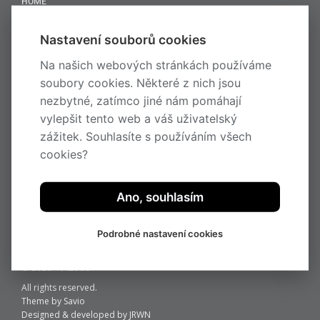
HOME
KOV
DŘEVO
Nastavení souborů cookies
AKTUALITY
O SPOLEČNOSTI
Na našich webových stránkách používáme
KONTAKT
soubory cookies. Některé z nich jsou
E-SHOP
nezbytné, zatímco jiné nám pomáhají
PRODUKTY VYŘAZENÉ Z PRODUKCE
vylepšit tento web a váš uživatelský
METAL
zážitek. Souhlasíte s používáním všech
DŘEVO
cookies?
KONTAKT
Pilous
Železná 9, 619 00 Brno
Ano, souhlasím
Česká republika
tel.: +420 543 252 010
Podrobné nastavení cookies
fax.: +420 543 252 011
e-mail:
info@pilous.cz
© 2016 – PILOUS
All rights reserved.
Theme by
Savio
Designed & developed by
JRWN