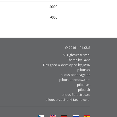
4000
7000
© 2016 – PILOUS
All rights reserved.
Theme by
Savio
Designed & developed by
JRWN
pilous.cz
pilous-bandsage.de
pilous-bandsaw.com
pilous.es
pilous.fr
pilous-fierastrau.ro
pilous-przecinarki-tasmowe.pl