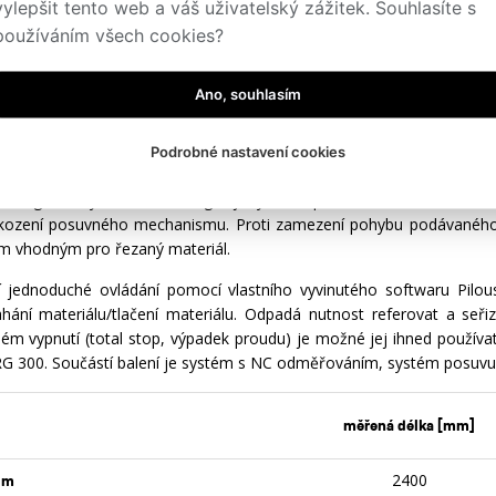
vylepšit tento web a váš uživatelský zážitek. Souhlasíte s
s
Technická specifikace
používáním všech cookies?
ické podávací zařízení slouží k přesnému posuvu profilových mater
Ano, souhlasím
klad tvoří masivní dopravník D, který je osazen kvalitní průmyslovou
t podání 0,1 mm. Podávací vozík se pohybuje po lineárním vedení
ti 500 kg. Například plný materiál průměru 110 mm, délky 6 m, neb
Podrobné nastavení cookies
ní přes velký barevný dotykový displej s vysokým rozlišením
Inteligentní systém si sám reguluje rychlost posuvu v závislosti na 
kození posuvného mechanismu. Proti zamezení pohybu podávaného m
ím vhodným pro řezaný materiál.
vní jednoduché ovládání pomocí vlastního vyvinutého softwaru Pil
ahání materiálu/tlačení materiálu. Odpadá nutnost referovat a seři
ém vypnutí (total stop, výpadek proudu) je možné jej ihned používa
G 300. Součástí balení je systém s NC odměřováním, systém posuvu od
měřená délka [mm]
2400
3m