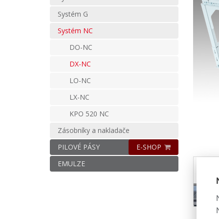
Systém G
Systém NC
DO-NC
DX-NC
LO-NC
LX-NC
KPO 520 NC
Zásobníky a nakladače
PILOVÉ PÁSY
E-SHOP
EMULZE