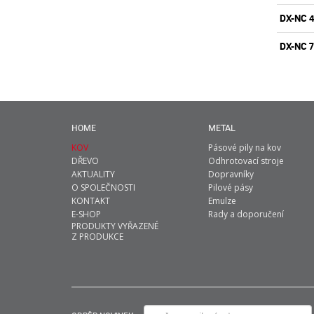
DX-NC 
DX-NC 
HOME
METAL
KOV
Pásové pily na kov
DŘEVO
Odhrotovací stroje
AKTUALITY
Dopravníky
O SPOLEČNOSTI
Pilové pásy
KONTAKT
Emulze
E-SHOP
Rady a doporučení
PRODUKTY VYŘAZENÉ
Z PRODUKCE