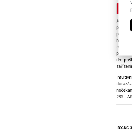
Popi
Automat
pily. Zá
přesnos
hmotnos
ovládá
paměti. 
tím poš
zařízen
Intuiti
doraz/t
nečekan
235 - AR
DX-NC 