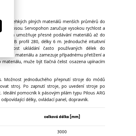
iálů a lehkých plných materiálů menších průměrů do
 lineární osou. Servopohon zaručuje vysokou rychlost a
. Systém umožňuje přesné podávání materiálů až do
o HEB profil 280, délky 6 m. Jednoduché intuitivní
. Možnost ukládání často používaných délek do
hmotnosti materiálu a zamezuje případnému přetížení a
ateriálu, muže být tlačná čelist osazena upínacím
ous. Možnost jednoduchého přepnutí stroje do módů
zovat stroj. Po zapnutí stroje, po uvedení stroje po
t. Ideální pomocník k pásovým pilám typu Pilous ARG
povídající délky, ovládací panel, dopravník.
celková délka [mm]
3000