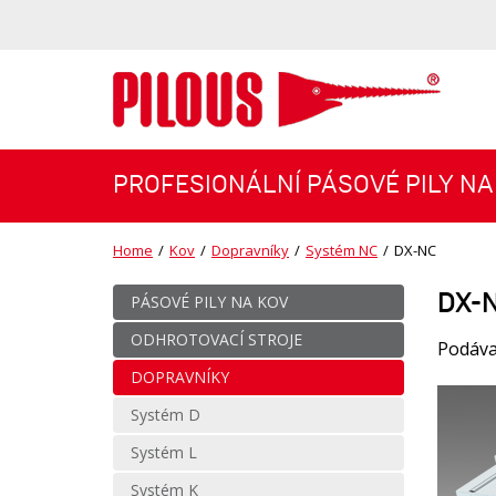
PROFESIONÁLNÍ PÁSOVÉ PILY NA
Home
/
Kov
/
Dopravníky
/
Systém NC
/
DX-NC
DX-
PÁSOVÉ PILY NA KOV
ODHROTOVACÍ STROJE
Podávac
DOPRAVNÍKY
Systém D
Systém L
Systém K