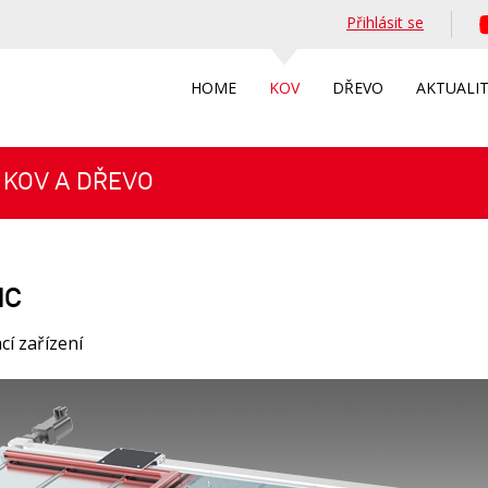
Přihlásit se
HOME
KOV
DŘEVO
AKTUALI
 KOV A DŘEVO
NC
í zařízení