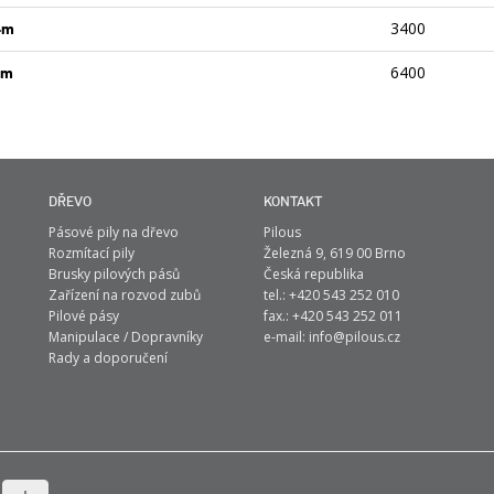
3400
4m
6400
7m
DŘEVO
KONTAKT
Pásové pily na dřevo
Pilous
Rozmítací pily
Železná 9, 619 00 Brno
Brusky pilových pásů
Česká republika
Zařízení na rozvod zubů
tel.: +420 543 252 010
Pilové pásy
fax.: +420 543 252 011
Manipulace / Dopravníky
e-mail:
info@pilous.cz
Rady a doporučení