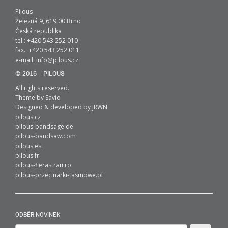
Pilous
Železná 9, 619 00 Brno
Česká republika
tel.: +420 543 252 010
fax.: +420 543 252 011
e-mail:
info@pilous.cz
© 2016 – PILOUS
All rights reserved.
Theme by
Savio
Designed & developed by
JRWN
pilous.cz
pilous-bandsage.de
pilous-bandsaw.com
pilous.es
pilous.fr
pilous-fierastrau.ro
pilous-przecinarki-tasmowe.pl
ODBĚR NOVINEK