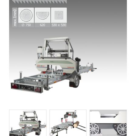
∅ 750
620
530 x 530