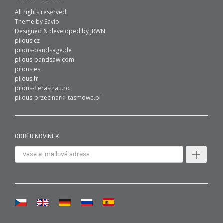
All rights reserved.
Theme by
Savio
Designed & developed by
JRWN
pilous.cz
pilous-bandsage.de
pilous-bandsaw.com
pilous.es
pilous.fr
pilous-fierastrau.ro
pilous-przecinarki-tasmowe.pl
ODBĚR NOVINEK